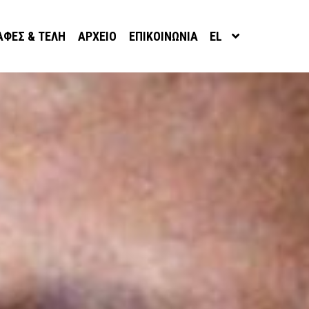
ΑΦΈΣ & ΤΈΛΗ
ΑΡΧΕΊΟ
ΕΠΙΚΟΙΝΩΝΊΑ
EL