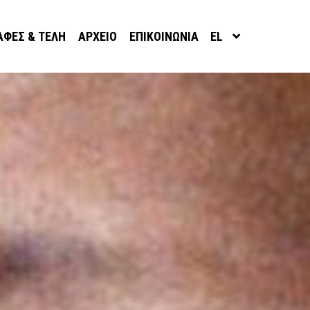
ΑΦΈΣ & ΤΈΛΗ
ΑΡΧΕΊΟ
ΕΠΙΚΟΙΝΩΝΊΑ
EL