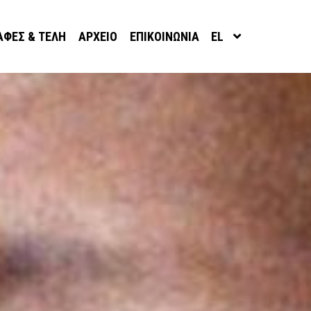
ΑΦΈΣ & ΤΈΛΗ
ΑΡΧΕΊΟ
ΕΠΙΚΟΙΝΩΝΊΑ
EL