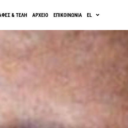
ΑΦΈΣ & ΤΈΛΗ
ΑΡΧΕΊΟ
ΕΠΙΚΟΙΝΩΝΊΑ
EL